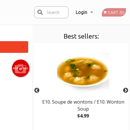
Search
Login
CART (0)
Best sellers:
Registration
×
Add picture
 (5 mcx) / F3.
E10. Soupe de wontons / E10. Wonton
i (5 pcs)
Soup
$4.99