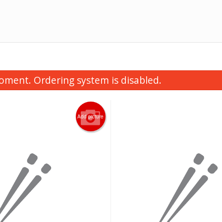
oment. Ordering system is disabled.
Add picture
tomaki au saumon épicé (5 mcx) /
F3. Futomaki Californien
 Spicy Salmon Futomaki (5 pcs)
California Futomak
$12.99
$10.99