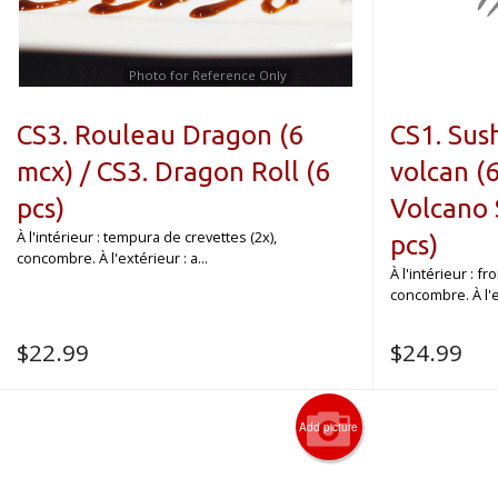
Photo for Reference Only
CS3. Rouleau Dragon (6
CS1. Sus
mcx) / CS3. Dragon Roll (6
volcan (6
pcs)
Volcano 
À l'intérieur : tempura de crevettes (2x),
pcs)
concombre. À l'extérieur : a...
À l'intérieur : f
concombre. À l'ex
$
22.99
$
24.99
Add picture