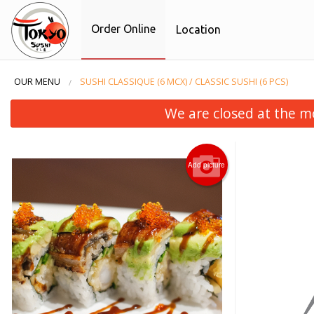
Order Online
Location
OUR MENU
SUSHI CLASSIQUE (6 MCX) / CLASSIC SUSHI (6 PCS)
We are closed at the m
Add picture
F4. Fu
F4.