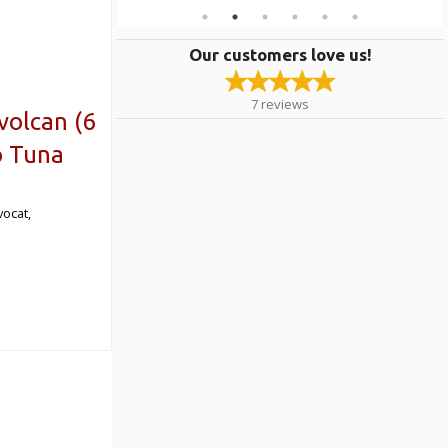
Our customers love us!
7
reviews
volcan (6
o Tuna
vocat,